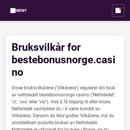
MENY
Bruksvilkår for
bestebonusnorge.casi
no
Disse bruksvilkårene ('Vilkårene') regulerer din bruk
av nettstedet bestebonusnorge.casino ('Nettstedet',
'vi', 'oss' eller 'vår'). Ved å få tilgang til eller bruke
Nettstedet samtykker du i å være bundet av
Vilkårene. Dersom du ikke godtar Vilkårene, må du
umiddelbart avslutte bruken av Nettstedet.
Nettstedet er utformet for brukere i Norge, og du