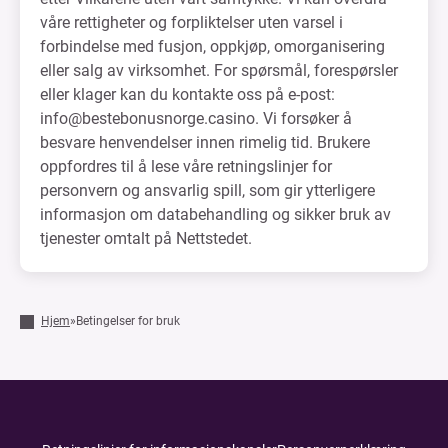
våre rettigheter og forpliktelser uten varsel i
forbindelse med fusjon, oppkjøp, omorganisering
eller salg av virksomhet. For spørsmål, forespørsler
eller klager kan du kontakte oss på e-post:
info@bestebonusnorge.casino
. Vi forsøker å
besvare henvendelser innen rimelig tid. Brukere
oppfordres til å lese våre retningslinjer for
personvern og ansvarlig spill, som gir ytterligere
informasjon om databehandling og sikker bruk av
tjenester omtalt på Nettstedet.
Hjem
»
Betingelser for bruk