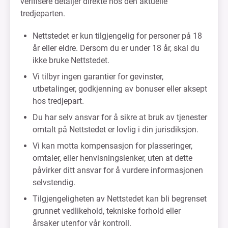
verifisere detaljer direkte hos den aktuelle
tredjeparten.
Nettstedet er kun tilgjengelig for personer på 18
år eller eldre. Dersom du er under 18 år, skal du
ikke bruke Nettstedet.
Vi tilbyr ingen garantier for gevinster,
utbetalinger, godkjenning av bonuser eller aksept
hos tredjepart.
Du har selv ansvar for å sikre at bruk av tjenester
omtalt på Nettstedet er lovlig i din jurisdiksjon.
Vi kan motta kompensasjon for plasseringer,
omtaler, eller henvisningslenker, uten at dette
påvirker ditt ansvar for å vurdere informasjonen
selvstendig.
Tilgjengeligheten av Nettstedet kan bli begrenset
grunnet vedlikehold, tekniske forhold eller
årsaker utenfor vår kontroll.